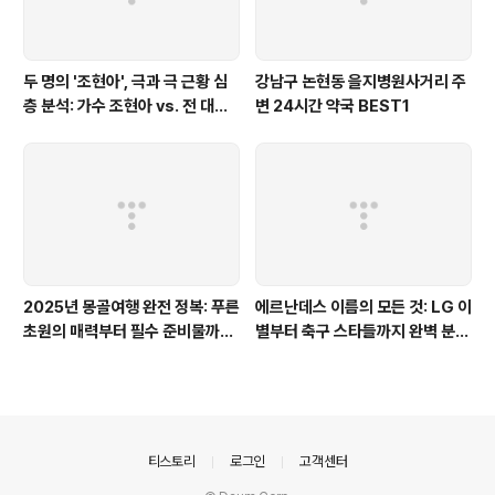
두 명의 '조현아', 극과 극 근황 심
강남구 논현동 을지병원사거리 주
층 분석: 가수 조현아 vs. 전 대한
변 24시간 약국 BEST1
항공 조승연, 모든 궁금증 해결!
2025년 몽골여행 완전 정복: 푸른
에르난데스 이름의 모든 것: LG 이
초원의 매력부터 필수 준비물까지,
별부터 축구 스타들까지 완벽 분
이 글 하나로 끝!
석!
의안내
티스토리
로그인
고객센터