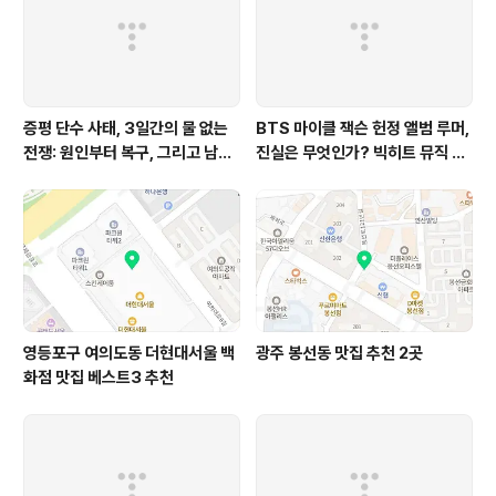
증평 단수 사태, 3일간의 물 없는
BTS 마이클 잭슨 헌정 앨범 루머,
전쟁: 원인부터 복구, 그리고 남겨
진실은 무엇인가? 빅히트 뮤직 공
진 숙제까지 완벽 분석
식 입장 완벽 분석!
영등포구 여의도동 더현대서울 백
광주 봉선동 맛집 추천 2곳
화점 맛집 베스트3 추천