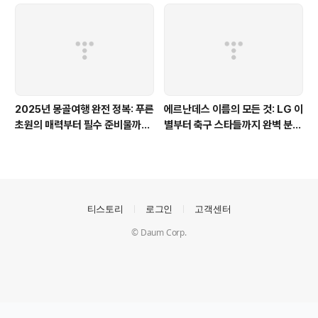
2025년 몽골여행 완전 정복: 푸른
에르난데스 이름의 모든 것: LG 이
초원의 매력부터 필수 준비물까지,
별부터 축구 스타들까지 완벽 분
이 글 하나로 끝!
석!
의안내
티스토리
로그인
고객센터
© Daum Corp.