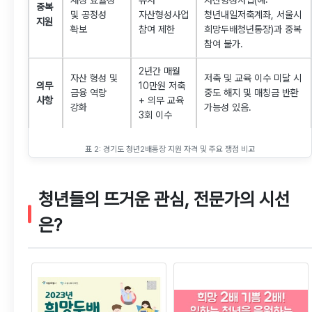
중복
및 공정성
자산형성사업
청년내일저축계좌, 서울시
지원
확보
참여 제한
희망두배청년통장)과 중복
참여 불가.
2년간 매월
자산 형성 및
저축 및 교육 이수 미달 시
의무
10만원 저축
금융 역량
중도 해지 및 매칭금 반환
사항
+ 의무 교육
강화
가능성 있음.
3회 이수
표 2: 경기도 청년2배통장 지원 자격 및 주요 쟁점 비교
청년들의 뜨거운 관심, 전문가의 시선
은?