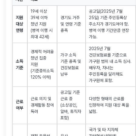
19세 이상
공고일(2025년 7월
지원
39세 이하
경기도 거주
25일) 기준 주민등록상
대상
청년 지원
및 연령 기준
주소지가 경기도여야 함.
연령
(병역 이행 시
충족
병역 이행 기간만큼 연장
최대 42세)
가능.
2025년 7월
경제적 어려움
가구 소득
건강보험료를 기준으로
청년 집중
소득
기준 충족 및
가구원 범위 내 소득 심사.
지원
기준
건강보험료
배우자, 자녀는
(기준중위소득
납부
주민등록을 달리해도
120% 이하)
가구원에 포함.
공고일 기준
근로 의지 및
근로 중
다양한 형태의 근로를
근로
경제활동 참여
(소상공인,
인정하여 지원 대상 폭을
여부
독려
알바, 휴직자
넓힘.
포함)
국가 및 타 지자체
재정 효율성
유사
자산형성사업(예: