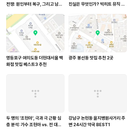
전쟁: 원인부터 복구, 그리고 남겨
진실은 무엇인가? 빅히트 뮤직 공
진 숙제까지 완벽 분석
식 입장 완벽 분석!
영등포구 여의도동 더현대서울 백
광주 봉선동 맛집 추천 2곳
화점 맛집 베스트3 추천
두 명의 '조현아', 극과 극 근황 심
강남구 논현동 을지병원사거리 주
층 분석: 가수 조현아 vs. 전 대한
변 24시간 약국 BEST1
항공 조승연, 모든 궁금증 해결!