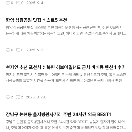
작성시간
0
0
2025. 9. 4.
심 쟁점 심층 분석: 49층 높이 제한 폐지와 신속통합기획의 힘조합 vs. 서울시 vs.
시장: 엇갈린 시선과 팩트 체크전문가와 대중의 시선: 강남 부동산 시장의 미래는?궁
금증 해결! 은마아파트 재건축 FAQ앞으로의 은마아파트, 그리고 강남 재건축 시장
함양 상림공원 맛집 베스트5 추천
의 미래강남 재건축의 아이콘, 은마아파트의 화려한 부활 예고! 여러분, 혹시 서울 강
글 내용
함양 상림공원 맛집 베스트5 추천 아름다운 함양 상림공원 산책 후, 어떤 맛집에서
남 재건축의 상징, 대치동 은마아파트에 대해 들어보셨나요? 1979년 준공된 이후
든든하게 배를 채울까? 하는 행복한 고민, 아니 어쩌면 '수많은 정보 속에서 도대체
4..
어디로 가야 할까?' 하는 막막한 고민에 빠지신 분들 계신가요? 네, 맞아요. 저도 같
은 경험을 종종 하곤 하는데요.그런 여러분의 소중한 함양 나들이를 더욱 완벽하게
작성시간
0
0
2025. 9. 3.
만들어 줄 '함양 상림공원 맛집' 리스트를 야심 차게 준비해봤습니다. 이번에 소개해
드릴 곳은 단순히 검색 상위에 노출되거나 유명세만 쫓아 선정한 것이 아니에요.실제
방문객들의 솔직한 후기는 물론, 음식의 맛과 질, 서비스의 친절함, 그리고 식사를 즐
현지인 추천 포천시 신북면 허브아일랜드 근처 바베큐 펜션 1 후기
기는 전반적인 분위기까지 꼼꼼하게 따져보고 엄선한 총 5곳이랍니다. 이 글이 함양
글 내용
상림공원 주변에서 만족스러..
현지인 추천 포천시 신북면 허브아일랜드 근처 바베큐 펜션 1 후기 주말, 혹은 소중한
사람들과의 특별한 시간을 꿈꾸며 '포천시 신북면 허브아일랜드 근처 바베큐 펜션'을
검색하고 계신가요? 분명 설레는 마음으로 찾아보지만, 막상 수많은 정보 속에서 '여
기다!' 싶은 곳을 고르기란 여간 어려운 일이 아니죠. 아름다운 자연 속에서 맛있는 바
작성시간
2
2
2025. 8. 28.
베큐 파티를 즐기며 완벽한 휴식을 취하고 싶은데, 어디가 좋을지 고민만 늘어가는
분들이 많으실 거예요.그런 여러분의 고민을 덜어드리고자, 오늘은 제가 직접 발품
팔아 엄선한 단 한 곳의 꿀 같은 장소를 소개해 드리려 합니다. 그것도 바로 허브아일
강남구 논현동 을지병원사거리 주변 24시간 약국 BEST1
랜드의 향긋함과 바베큐의 즐거움을 동시에 누릴 수 있는, 바로 그 펜션 말이죠! 이 글
글 내용
이 여러분의 소중한 시간..
강남구 논현동 을지병원사거리 주변 24시간 약국 BEST1 밤늦게 갑자기 열이 나거
나, 주말에 아이가 아플 때, 혹은 예상치 못한 순간에 꼭 필요한 약을 찾아 헤매셨던