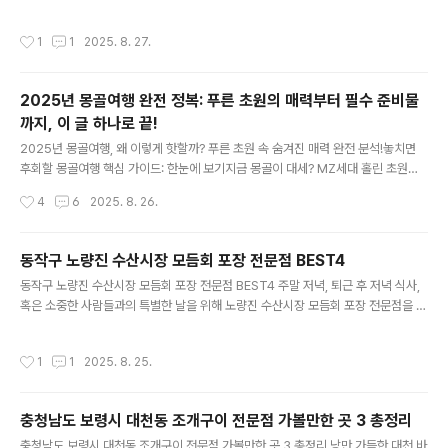
경험, 다들 한 번쯤은 있으시죠? 특히 번화가인 '강남구 논현동 을지병원사거리 주변
24시간 약국'이라는 키워드로 검색창을 두드려봐도, 수많은 정보 속에서 정말 믿을
작성시간
1
1
2025. 8. 27.
만한 곳을 찾기란 여간 어려운 일이 아닐 겁니다.그런 여러분의 간절한 마음을 누구
보다 잘 알기에, 오늘은 제가 직접 발품 팔고 꼼꼼히 알아본 단 한 곳의 '강남구 논현
동 을지병원사거리 주변 24시간 약국' 관련 추천 장소를 소개해 드리려고 합니다.이
2025년 몽골여행 완전 정복: 푸른 초원의 매력부터 필수 준비물
번에 소개해 드릴 곳은 단순히 눈에 띄는 유명세나 접근성만을 기준으로 삼지 않았습
까지, 이 글 하나로 끝!
니다. 실제 방문객들의 솔직..
글 내용
2025년 몽골여행, 왜 이렇게 핫할까? 푸른 초원 속 숨겨진 매력 완전 분석!놓치면
후회할 몽골여행 핵심 가이드: 한눈에 보기지금 몽골이 대세? MZ세대 홀린 초원의
나라숫자로 보는 몽골 관광의 눈부신 성장과 한국의 역할끝없이 펼쳐진 매력, 몽골의
작성시간
4
6
2025. 8. 26.
핵심 여행 트렌드 파헤치기몽골 여행, 매력과 주의사항을 한눈에 비교 분석!전문가와
대중이 바라보는 몽골여행 열풍몽골여행, 이것이 궁금해요! FAQ결론: 몽골, 단순한
여행지 넘어 새로운 가능성을 품다지금 몽골이 대세? MZ세대 홀린 초원의 나라 안
동작구 노량진 수산시장 모듬회 포장 전문점 BEST4
녕하세요, 연예계 이슈 전문 블로거입니다만! 오늘은 잠시 렌즈를 돌려, 최근 연예인
글 내용
동작구 노량진 수산시장 모듬회 포장 전문점 BEST4 주말 저녁, 퇴근 후 저녁 식사,
들도 앞다퉈 떠나고 있다는 핫한 여행지, 바로 몽골여행에 대한 이야기를 해볼까 해
혹은 소중한 사람들과의 특별한 날을 위해 노량진 수산시장 모듬회 포장 전문점을 찾
요. "몽..
고 계셨나요? 신선한 바다 내음 가득한 노량진 수산시장에 발을 들이는 순간, 수많은
가게들의 현란한 간판과 활기찬 호객 소리 속에서 '도대체 어디가 진짜배기일까?' 하
작성시간
1
1
2025. 8. 25.
는 고민에 빠지는 건 어쩌면 당연한 일일 거예요. 괜히 잘못 골랐다가 실망할까 봐 망
설여지기도 하고, 막상 고르려니 막막하셨죠.그런 여러분의 소중한 시간을 아껴드리
고자, 오늘은 제가 직접 발품 팔고 꼼꼼히 따져본 4곳의 노량진 수산시장 모듬회 포
충청남도 보령시 대천동 조개구이 전문점 가볼만한 곳 3 총정리
장 전문점을 엄선해서 소개해 드리려고 합니다. 이 글이 여러분의 정보 탐색에 시원
글 내용
한 길잡이가 되어줄 것이라 확신..
충청남도 보령시 대천동 조개구이 전문점 가볼만한 곳 3 총정리 낭만 가득한 대천 바