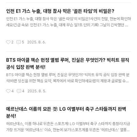
언자주 묻는 질문: 증평 단수, 궁금증 해소!위기를 넘어, 더 안전한 미래를 향해물 없
는 도시, 증평을 강타한 충격적인 현실 안녕하세요, 여러분! 최근 충북 증평군을 발칵
인천 E1 가스 누출, 대형 참사 막은 '골든 타임'의 비밀은?
뒤집어 놓았던 대규모 증평 단수 사태, 다들 뉴스에서 접하셨을 텐데요. 한여름 폭염
글 내용
인천 E1 가스 누출, 대형 참사 막은 '골든 타임'의 비밀은?사건의 전말, 한눈에 확인하
속에 갑작스럽게 수돗물 공급이 중단되면서, 증평읍 주민들은 말 그대로 '물 없는 ..
세요!긴급 속보: 인천 E1 가스 누출, 대체 무슨 일?초 단위 기록! 그날의 긴박했던 타
임라인사건의 핵심 파헤치기: 어디서, 왜, 어떻게?긴급 대응의 교본: E1과 당국의 합
작전문가와 시민들이 말하는 '안도의 한숨'궁금증 완벽 해소! E1 가스 누출 Q&A재
작성시간
2
5
2025. 8. 6.
발 방지를 위한 과제: 우리의 안전은?긴급 속보: 인천 E1 가스 누출, 대체 무슨 일? 안
녕하세요, 독자 여러분! 오늘은 연예계 이슈는 아니지만, 우리 사회의 안전과 직결된
중요한 사건을 심층 분석해보려 합니다. 바로 2025년 8월 6일, 인천 E1 기지에서
BTS 마이클 잭슨 헌정 앨범 루머, 진실은 무엇인가? 빅히트 뮤직
발생한 프로판 가스 누출 사고 이야기인데요. 자칫 대형 참..
공식 입장 완벽 분석!
글 내용
BTS 마이클 잭슨 헌정 앨범 루머, 진실은 무엇인가? 빅히트 뮤직 공식 입장 완벽 분
석!바쁜 당신을 위한 핵심 요약, 목차에서 바로 확인하세요!팝의 제왕과 글로벌 슈퍼
스타의 만남? 루머의 시작혼란 속 루머의 전개: 시간순으로 파헤치기사건의 핵심 쟁
작성시간
4
4
2025. 8. 5.
점: 무엇이 논란의 불씨였나?얽히고설킨 입장들: 누가 무엇을 주장했나?흔들리는 팬
심과 단호한 공식 입장궁금증 완벽 해소: 자주 묻는 질문과 답변결론: 해프닝으로 끝
난 루머, BTS의 진짜 다음 행보는?팝의 제왕과 글로벌 슈퍼스타의 만남? 루머의 시
에르난데스 이름의 모든 것: LG 이별부터 축구 스타들까지 완벽
작 여러분, 최근 온라인을 뜨겁게 달궜던 소식, 혹시 들으셨나요? 바로 글로벌 슈퍼
분석!
그룹 방탄소년단(BTS)이 팝의 황제 마이클 잭슨의 헌정 앨범에 참여했다는 루머입
글 내용
니다. 이..
에르난데스, 이름 하나로 뒤흔든 스포츠계! LG 이별부터 축구 스타까지 총정리!지금
가장 뜨거운 '에르난데스' 이슈, 한눈에 보기!스포츠계를 뒤흔든 '에르난데스' 열풍의
시작LG 트윈스 엘리에이저 에르난데스, 아쉬운 이별 타임라인LG의 결단: 에르난데