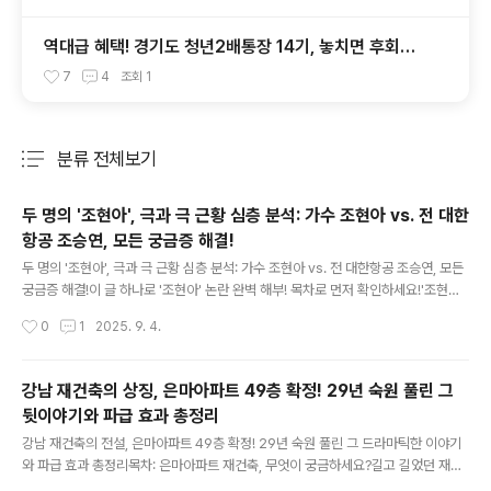
역대급 혜택! 경기도 청년2배통장 14기, 놓치면 후회할
핵심 분석!
7
4
조회
1
분류 전체보기
주요 글 목록
두 명의 '조현아', 극과 극 근황 심층 분석: 가수 조현아 vs. 전 대한
항공 조승연, 모든 궁금증 해결!
글 내용
두 명의 '조현아', 극과 극 근황 심층 분석: 가수 조현아 vs. 전 대한항공 조승연, 모든
궁금증 해결!이 글 하나로 '조현아' 논란 완벽 해부! 목차로 먼저 확인하세요!'조현아'
이름에 담긴 두 개의 얼굴, 왜 이렇게 다른가요?극명하게 엇갈린 두 '조현아'의 발자
작성시간
0
1
2025. 9. 4.
취: 시간 순서로 본 주요 사건가수 조현아, '미우새'가 밝힌 감동적인 가족사와 진심전
대한항공 조승연, '땅콩 회항'부터 '자택 압류'까지… 과거의 그림자극명한 대조, 두
'조현아'를 향한 대중의 시선과 시사점아직 궁금하세요? '조현아'에 대한 모든 의문,
강남 재건축의 상징, 은마아파트 49층 확정! 29년 숙원 풀린 그
Q&A로 해결!두 개의 이름, 두 개의 삶: '조현아'가 던지는 우리 시대의 메시지'조현
뒷이야기와 파급 효과 총정리
아' 이름에 담긴 두 개의 얼굴, 왜 이렇게 다른가요? ..
글 내용
강남 재건축의 전설, 은마아파트 49층 확정! 29년 숙원 풀린 그 드라마틱한 이야기
와 파급 효과 총정리목차: 은마아파트 재건축, 무엇이 궁금하세요?길고 길었던 재건
축의 역사, 드디어 새로운 장을 열다!시간 순삭! 은마아파트 재건축, 핵심 타임라인핵