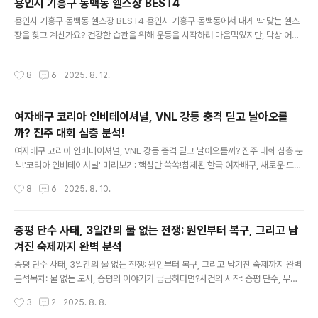
용인시 기흥구 동백동 헬스장 BEST4
관광부와 한국관광공사가 손잡고 진행하는 이번 행사는 국내 관광을 활성화하고 지..
글 내용
용인시 기흥구 동백동 헬스장 BEST4 용인시 기흥구 동백동에서 내게 딱 맞는 헬스
장을 찾고 계신가요? 건강한 습관을 위해 운동을 시작하려 마음먹었지만, 막상 어디
로 가야 할지 수많은 정보 속에서 길을 잃기 쉬운 것이 현실이죠. 때로는 광고성 글에
지치고, 직접 방문하기 전에는 어떤 분위기인지, 시설은 어떤지 알기 어려워 고민만
작성시간
8
6
2025. 8. 12.
깊어질 때가 많습니다.그런 여러분의 수고를 덜어드리고자, 오늘은 제가 직접 꼼꼼하
게 살펴보고 엄선한 4곳의 용인시 기흥구 동백동 헬스장 추천 목록을 소개해 드리려
고 합니다. 단순히 규모나 화려함만을 쫓기보다는, 실제 방문객들의 진솔한 만족도와
여자배구 코리아 인비테이셔널, VNL 강등 충격 딛고 날아오를
긍정적인 후기를 바탕으로, 제공되는 서비스의 질과 전반적인 운동 환경, 그리고 쾌
까? 진주 대회 심층 분석!
적함까지 다방면으로 고려하여 선정했습..
글 내용
여자배구 코리아 인비테이셔널, VNL 강등 충격 딛고 날아오를까? 진주 대회 심층 분
석!'코리아 인비테이셔널' 미리보기: 핵심만 쏙쏙!침체된 한국 여자배구, 새로운 도약
의 시작을 알리다!한눈에 보는 '코리아 인비테이셔널' 주요 흐름VNL 강등 충격, '진
작성시간
8
6
2025. 8. 10.
주대회'로 씻어낼 수 있을까?놓칠 수 없는 관전 포인트: 한일전부터 리벤지 매치까지!
전문가와 팬들의 시선: '진주대회'에 거는 기대궁금증 해결! '코리아 인비테이셔널' 자
주 묻는 질문침체는 끝! 희망찬 미래를 향한 첫걸음침체된 한국 여자배구, 새로운 도
증평 단수 사태, 3일간의 물 없는 전쟁: 원인부터 복구, 그리고 남
약의 시작을 알리다! 안녕하세요, 연예계 이슈는 물론 스포츠계의 뜨거운 감자까지
겨진 숙제까지 완벽 분석
놓치지 않는 베테랑 블로거입니다! 최근 우리 여자배구 대표팀의 소식에 마음이 아프
글 내용
셨..
증평 단수 사태, 3일간의 물 없는 전쟁: 원인부터 복구, 그리고 남겨진 숙제까지 완벽
분석목차: 물 없는 도시, 증평의 이야기가 궁금하다면?사건의 시작: 증평 단수, 무엇
이 문제였나?시간순으로 보는 증평 단수 타임라인핵심 쟁점 심층 분석: 단선관로의
작성시간
3
2
2025. 8. 8.
비극관련 기관과 주민, 엇갈린 시선들전문가와 대중의 목소리: 재발 방지를 위한 제