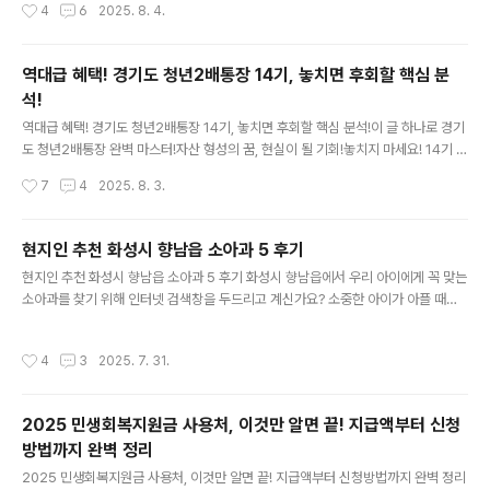
작성시간
4
6
2025. 8. 4.
스 방출, 왜?에르난데스 교체, 구단과 선수의 시선은?야구 넘어 축구까지, '에르난데
스' 이름이 주는 무게감궁금증 타파! 에르난데스 관련 Q&A스포츠계에 남긴 '에르난
데스'의 발자취와 시사점스포츠계를 뒤흔든 '에르난데스' 열풍의 시작 여러분, '에르
역대급 혜택! 경기도 청년2배통장 14기, 놓치면 후회할 핵심 분
난데스'라는 이름, 요즘 스포츠 뉴스에서 참 많이 들리죠? 야구 팬이든 축구 팬이든,
석!
이 이름이 등장할 때마다 '어떤 에르난데스지?' 하고 헷갈리셨던 분들 분명 계실 거
글 내용
예..
역대급 혜택! 경기도 청년2배통장 14기, 놓치면 후회할 핵심 분석!이 글 하나로 경기
도 청년2배통장 완벽 마스터!자산 형성의 꿈, 현실이 될 기회!놓치지 마세요! 14기 모
집 타임라인 총정리왜 '2배통장'일까? 핵심 쟁점 심층 분석누가, 어떻게 지원받을 수
작성시간
7
4
2025. 8. 3.
있을까? 자격 요건 파헤치기청년들의 뜨거운 관심, 전문가의 시선은?궁금증 타파! 자
주 묻는 질문과 답변청년의 미래를 위한 현명한 선택자산 형성의 꿈, 현실이 될 기회!
안녕하세요, 여러분! 오늘은 많은 청년들이 애타게 기다려온 소식, 바로 경기도 청년
현지인 추천 화성시 향남읍 소아과 5 후기
2배통장, 정식 명칭은 경기도 청년 노동자 통장 14기 모집에 대한 모든 것을 파헤쳐
글 내용
현지인 추천 화성시 향남읍 소아과 5 후기 화성시 향남읍에서 우리 아이에게 꼭 맞는
보는 시간을 가져볼까 합니다. 이 통장은 단순히 돈을 모으는 것을 넘어, ..
소아과를 찾기 위해 인터넷 검색창을 두드리고 계신가요? 소중한 아이가 아플 때면
부모 마음은 더욱 조급해지기 마련인데, 수많은 정보 속에서 어떤 곳이 정말 우리 아
이에게 최적의 진료를 제공할지, 어떤 곳이 친절하고 세심한지 고민이 깊어질 때가
작성시간
4
3
2025. 7. 31.
많죠. 때로는 막연한 정보의 바다에서 길을 잃는 기분마저 들곤 합니다.이런 부모님
들의 마음을 너무나도 잘 알기에, 오늘은 특별히 고심해서 엄선한 5곳의 '화성시 향
남읍 소아과' 추천 목록을 소개해 드리려고 합니다. 단순히 검색 상위에 노출되는 유
2025 민생회복지원금 사용처, 이것만 알면 끝! 지급액부터 신청
명세만을 쫓기보다는, 실제 아이와 함께 방문하신 부모님들의 생생한 후기와 더불어,
방법까지 완벽 정리
의료진의 전문성, 아이들을 대하는 따..
글 내용
2025 민생회복지원금 사용처, 이것만 알면 끝! 지급액부터 신청방법까지 완벽 정리