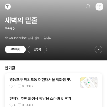
검색하기
티스토리
새벽의 밑줄
구독자
0
dawnunderline 님의 블로그 입니다.
구독하기
방명록
신고하기 레이어
열기
인기글
영등포구 여의도동 더현대서울 백화점 맛집
베스트3 추천
3
0
조회
2
현지인 추천 화성시 향남읍 소아과 5 후기
4
3
조회
1