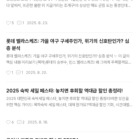
다 앞에서, 뜨끈한 불판 위 지글거리는 조개구이! 상상만 해도 군침 도는 풍경인데요.
막상 '충청남도 보령시 대천동 조개구이 전문점'을 검색하면, 끝없이 쏟아지는 정보
속에서 어디로 발걸음을 옮겨야 할지 막막할 때가 있습니다. 수많은 리뷰와 사진 속
작성시간
5
1
2025. 8. 23.
에서 나에게 딱 맞는 곳을 찾아내는 일은 때론 즐거운 고민이 되기도 하지만, 가끔은
너무 많은 선택지 앞에서 길을 잃게 만들기도 하죠.그런 여러분의 소중한 시간과 고
민을 덜어드리고자, 오늘은 제가 직접 발품 팔아 엄선한 충청남도 보령시 대천동 조
롯데 벨라스케즈: 가을 야구 구세주인가, 위기의 신호탄인가? 심
개구이 전문점 세 곳을 소개해 드리려 합니다. 단순히 '유명하다'는 소문만 듣고 찾아
층 분석
가는 것이 아니라, 실제 방문객..
글 내용
롯데 벨라스케즈: 가을 야구 구세주인가, 위기의 신호탄인가? 심층 분석 ✨ 이 글의
핵심 내용 미리보기 (목차)롯데의 승부수, 빈스 벨라스케즈! 왜 그에게 주목할까요?
잠깐! 최신 정보로 다시 보시겠어요? 기대 만발! 롯데가 벨라스케즈에게 걸었던 희망
작성시간
1
1
2025. 8. 20.
의 조건들 씁쓸한 데뷔전, 벨라스케즈와 롯데의 고전이 시작되다 절박한 롯데의 가을
야구, 벨라스케즈가 풀어야 할 숙제 항목을 추가하시오. (예: ...) -->빈스 벨라스케즈
와 롯데 자이언츠, 궁금증 A to Z! 핵심 정리 및 마무리: 롯데 벨라스케즈, 반등의 열
2025 숙박 세일 페스타: 놓치면 후회할 역대급 할인 총정리!
쇠인가? 롯데의 승부수, 빈스 벨라스케즈! 왜 그에게 주목할까요? 2025년 KBO리
글 내용
2025 대한민국 숙박세일 페스타, 놓치면 후회할 역대급 할인 총정리!바쁜 당신을
그 후반기, 롯데 자이언츠는 가을 야구를 넘어 더 높은 곳으로 도약..
위한 핵심 가이드: 목차숙박 세일 페스타, 대체 뭔가요?역대급 할인 기회, 시간대별
핵심 정리!숙박세일 페스타, 이런 점이 중요해요!나에게 맞는 혜택은? 일반 vs 특별
재난지역 비교정부와 대중의 시선: 왜 이 행사가 중요할까?자주 묻는 질문(FAQ): 모
작성시간
6
2
2025. 8. 18.
든 궁금증 완벽 해소!마무리하며: 현명한 여행을 위한 한 걸음숙박 세일 페스타, 대체
뭔가요? 안녕하세요, 여러분! 여행 계획 세우기 딱 좋은 요즘, 깜짝 놀랄 만한 소식이
들려왔죠? 바로 '2025 대한민국 숙박세일 페스타'가 드디어 시작됩니다! 문화체육